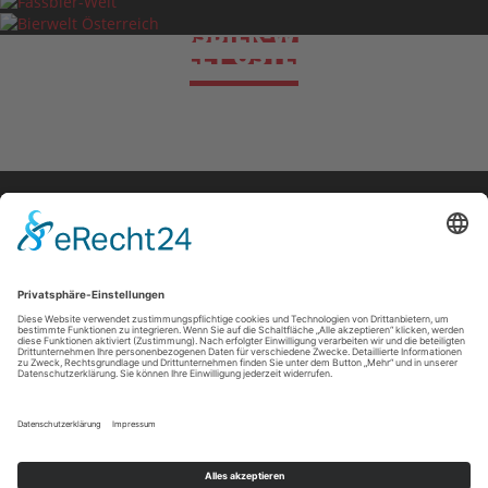
BIERWELT BAYERN
FASSBIER-WELT
BIERWELT ÖSTERREICH
Getränke Roth
Fachgroßhandel
Asdorfer Str. 55
57258 Freudenberg
Tel.
02734 / 7037
Fax
02734 / 436982
info@getraenke-roth.com
Impressum